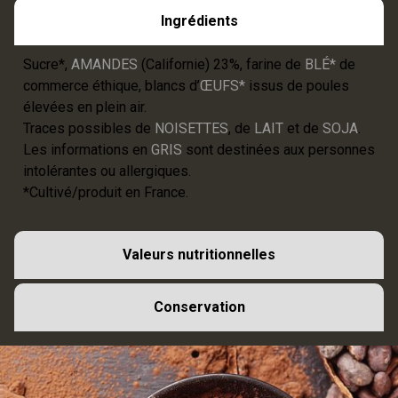
Ingrédients
Sucre*,
AMANDES
(Californie) 23%, farine de
BLÉ*
de
commerce éthique, blancs d’
ŒUFS*
issus de poules
élevées en plein air.
Traces possibles de
NOISETTES
, de
LAIT
et de
SOJA
.
Les informations en
GRIS
sont destinées aux personnes
intolérantes ou allergiques.
*Cultivé/produit en France.
Valeurs nutritionnelles
Conservation