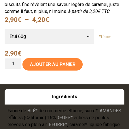
biscuits fins révèlent une saveur légère de caramel, juste
comme il faut, ni plus, ni moins.
à partir de 3,20€ TTC
2,90
€
–
4,20
€
Effacer
2,90
€
AJOUTER AU PANIER
Ingrédients
Farine de
BLÉ*
de commerce éthique, sucre*,
AMANDES
effilées (Californie) 16%,
ŒUFS*
entiers de poules
élevées en plein air,
BEURRE*
, caramel* liquide fabriqué