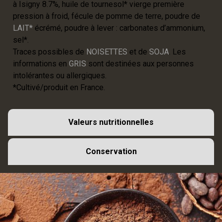
à Isigny 8.7%, huile de tournesol* vierge première
pression à froid, fécule de pomme de terre, poudre de
LAIT*
écrémé, poudre à lever : carbonates d’ammonium,
sel*.
Traces possibles de
NOISETTES
et de
SOJA
. Les
informations en
GRIS
sont destinées aux personnes
intolérantes ou allergiques.
*Cultivé/produit en France.
Valeurs nutritionnelles
Conservation