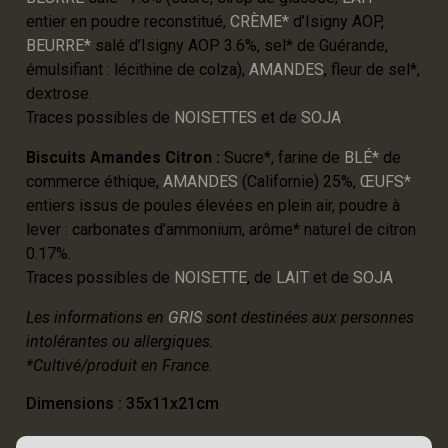
entier en poudre reconstitué,
CRÈME*
d’Isigny AOP,
BEURRE*
salé d’Isigny AOP 3.6%, sel* de Guérande,
émulsifiant : lécithine de colza),
AMANDES
, fleur de sel*,
dextrose.
Traces possibles de
NOISETTES
et de
SOJA
.
Biscuits Amandes Citron :
Sucre*, farine de
BLÉ*
de
commerce éthique,
AMANDES
(Californie) 25%,
ŒUFS*
entiers issus de poules élevées en plein air, poudre à
lever : carbonates d’ammonium, arôme* naturel de citron
0.17%.
Traces possibles de
NOISETTE
, de
LAIT
et de
SOJA
.
Les informations en
GRIS
sont destinées aux personnes
intolérantes ou allergiques.
*Cultivé/produit en France.
Dimensions : 35x11x21cm