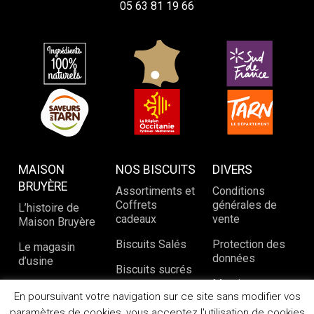
05 63 81 19 66
MAISON
NOS BISCUITS
DIVERS
BRUYÈRE
Assortiments et
Conditions
Coffrets
générales de
L’histoire de
cadeaux
vente
Maison Bruyère
Biscuits Salés
Protection des
Le magasin
données
d’usine
Biscuits sucrés
Mentions
Notre savoir-
En poursuivant votre navigation sur ce site sans modifier vos
légales
faire
paramètres de cookies, vous acceptez l'utilisation de cookies