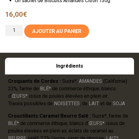
Un sachet de Biscuits Amandes Citron 130g
16,00
€
AJOUTER AU PANIER
Ingrédients
Croquants de Cordes :
Sucre*,
AMANDES
(Californie)
23%, farine de
BLÉ*
de commerce éthique, blancs
d’
ŒUFS*
issus de poules élevées en plein air.
Traces possibles de
NOISETTES
, de
LAIT
et de
SOJA
.
Croustillants Caramel Beurre Salé :
Sucre*, farine de
BLÉ*
de commerce éthique, blancs d’
ŒUFS*
issus de
poules élevées en plein air, éclats de caramel au
BEURRE
salé* 7.5% (sucre, sirop de glucose,
LAIT*