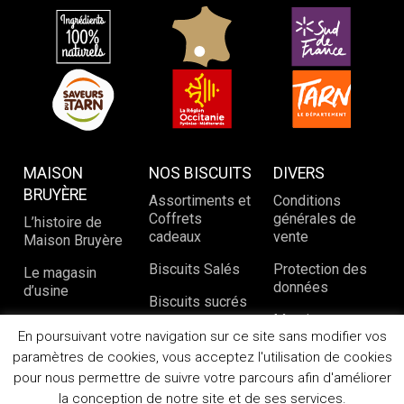
MAISON
NOS BISCUITS
DIVERS
BRUYÈRE
Assortiments et
Conditions
Coffrets
générales de
L’histoire de
cadeaux
vente
Maison Bruyère
Biscuits Salés
Protection des
Le magasin
données
d’usine
Biscuits sucrés
Mentions
Notre savoir-
En poursuivant votre navigation sur ce site sans modifier vos
légales
faire
paramètres de cookies, vous acceptez l'utilisation de cookies
Nous contacter
pour nous permettre de suivre votre parcours afin d'améliorer
la conception de notre site et de ses services.