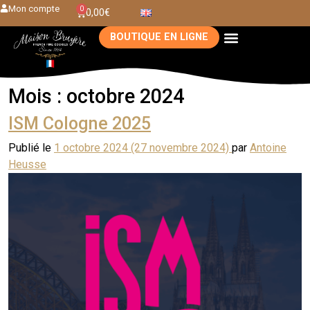
Mon compte
0
0,00
€
BOUTIQUE EN LIGNE
Mois :
octobre 2024
ISM Cologne 2025
Publié le
1 octobre 2024
(27 novembre 2024)
par
Antoine
Heusse