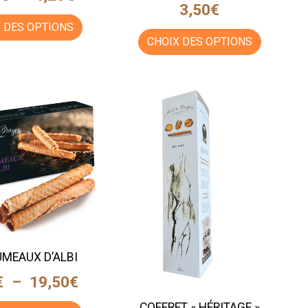
3,50
€
 DES OPTIONS
CHOIX DES OPTIONS
MEAUX D’ALBI
€
–
19,50
€
COFFRET « HÉRITAGE »