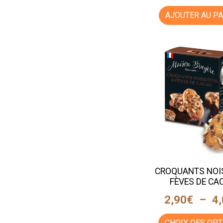
AJOUTER AU PA
CROQUANTS NOI
FÈVES DE CA
2,90
€
–
4
CHOIX DES OPT