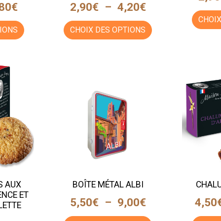
,80
€
2,90
€
–
4,20
€
CHOIX
IONS
CHOIX DES OPTIONS
S AUX
BOÎTE MÉTAL ALBI
CHALU
ENCE ET
5,50
€
–
9,00
€
4,50
LETTE