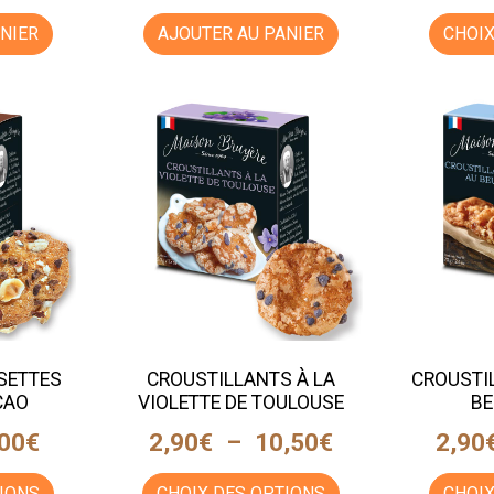
NIER
AJOUTER AU PANIER
CHOIX
SETTES
CROUSTILLANTS À LA
CROUSTI
CAO
VIOLETTE DE TOULOUSE
BE
,00
€
2,90
€
–
10,50
€
2,90
IONS
CHOIX DES OPTIONS
CHOIX