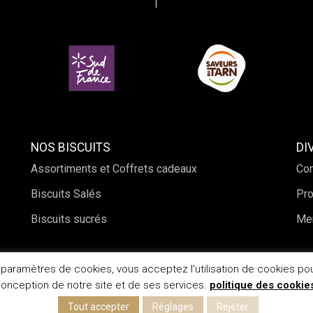
NOS BISCUITS
DI
Assortiments et Coffrets cadeaux
Con
Biscuits Salés
Pro
Biscuits sucrés
Men
s paramètres de cookies, vous acceptez l'utilisation de cookies pou
onception de notre site et de ses services.
politique des cookie
Tout accepter
Réglages
Rejeter