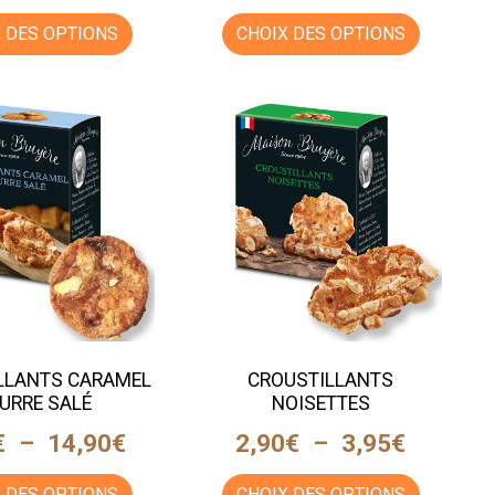
 DES OPTIONS
CHOIX DES OPTIONS
LLANTS CARAMEL
CROUSTILLANTS
URRE SALÉ
NOISETTES
€
–
14,90
€
2,90
€
–
3,95
€
 DES OPTIONS
CHOIX DES OPTIONS