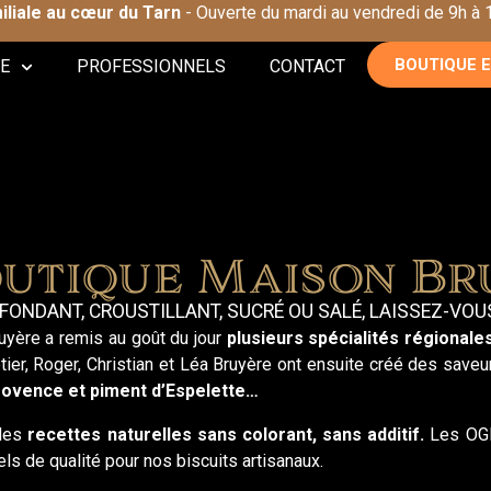
miliale au cœur du Tarn
- Ouverte du mardi au vendredi de 9h à
BOUTIQUE E
E
PROFESSIONNELS
CONTACT
outique Maison Br
FONDANT, CROUSTILLANT, SUCRÉ OU SALÉ, LAISSEZ-VOUS
ruyère a remis au goût du jour
plusieurs spécialités régionales
ier, Roger, Christian et Léa Bruyère ont ensuite créé des save
rovence et piment d’Espelette…
des
recettes naturelles
sans colorant, sans additif.
Les OGM 
s de qualité pour nos biscuits artisanaux.