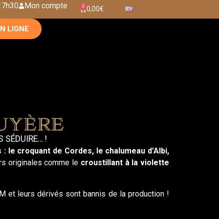
 17h30
Mon compte
0
0,00
€
N LIGNE
uyère
 SÉDUIRE… !
 :
le croquant de Cordes, le chalumeau d’Albi,
urs originales comme le
croustillant à la violette
et leurs dérivés sont bannis de la production !