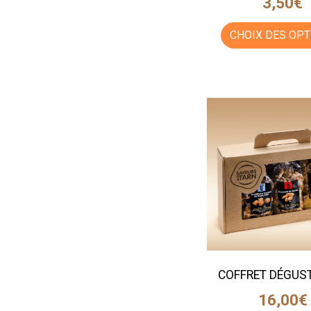
3,50
€
CHOIX DES OPT
COFFRET DÉGUS
16,00
€