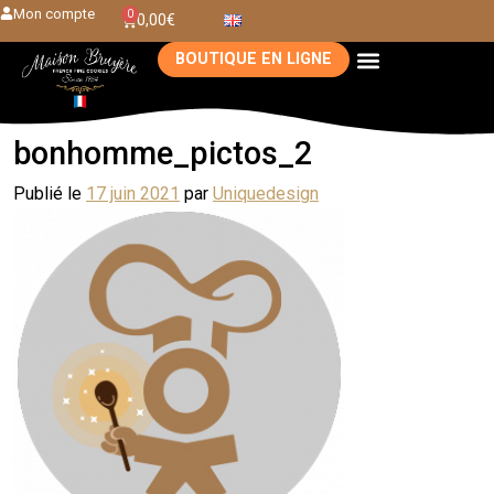
Mon compte
0
0,00
€
BOUTIQUE EN LIGNE
bonhomme_pictos_2
Publié le
17 juin 2021
par
Uniquedesign