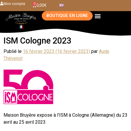
Mon compte
0
0,00
€
BOUTIQUE EN LIGNE
ISM Cologne 2023
Publié le
16 février 2023
(16 février 2023)
par
Aude
Thévenot
Maison Bruyère expose à l’ISM à Cologne (Allemagne) du 23
avril au 25 avril 2023.